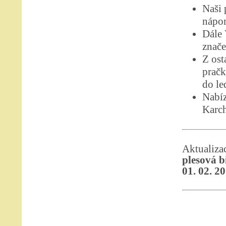
Naši 
nápom
Dále
znače
Z ost
pračk
do le
Nabíz
Karch
Aktualiz
plesová b
01. 02. 2