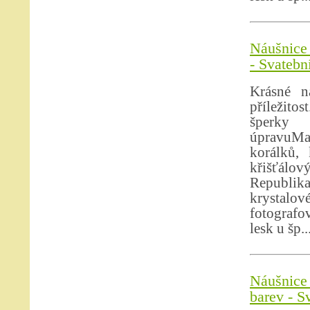
Náušnice 
- Svatebn
Krásné n
příležit
šperky 
úpravuMat
korálků, 
křišťálo
Republika
krystalo
fotografov
lesk u šp..
Náušnice
barev - S