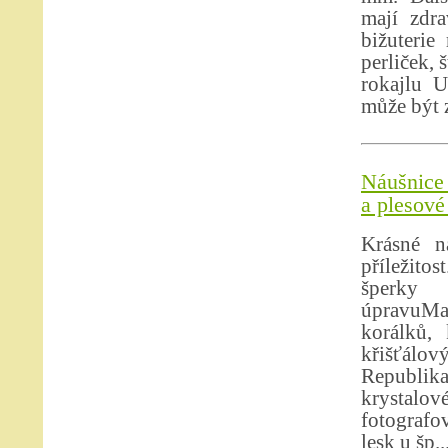
mají zdr
bižuterie
perliček, 
rokajlu U
může být z
Náušnice 
a plesové
Krásné n
příležit
šperky 
úpravuMat
korálků, 
křišťálo
Republika
krystalo
fotografov
lesk u šp..