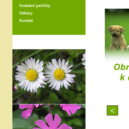
Svatební perličky
Odkazy
Kontakt
<