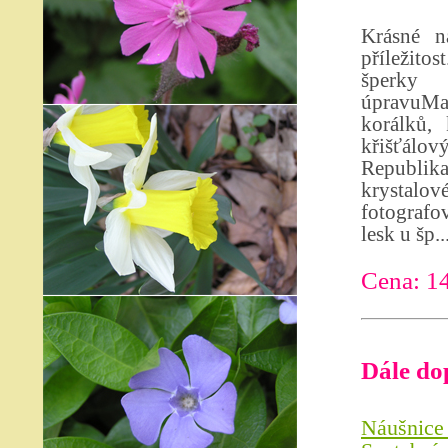
Krásné n
příležit
šperky 
úpravuMat
korálků, 
křišťálo
Republika
krystalo
fotografov
lesk u šp..
Cena: 1
Dále do
Náušnice 