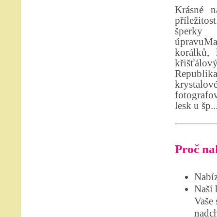
Krásné n
příležit
šperky 
úpravuMat
korálků, 
křišťálo
Republika
krystalo
fotografov
lesk u šp..
Proč nak
Nabíz
Naší 
Vaše 
nadch