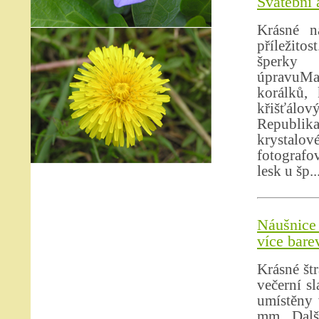
Svatební 
Krásné n
příležit
šperky 
úpravuMat
korálků, 
křišťálo
Republika
krystalo
fotografov
lesk u šp..
Náušnice 
více bare
Krásné št
večerní s
umístěny
mm. Dalš