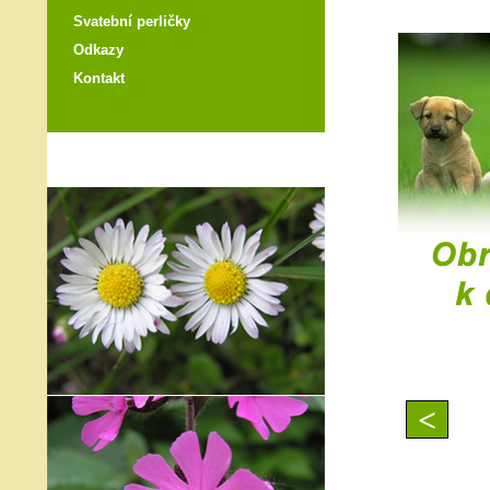
Svatební perličky
Odkazy
Kontakt
<