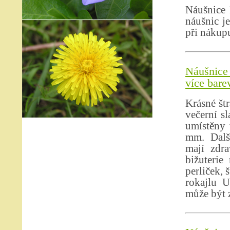
Náušnice 
náušnic j
při nákupu
Náušnice 
více bare
Krásné št
večerní s
umístěny
mm. Dalš
mají zdr
bižuterie
perliček, 
rokajlu U
může být z