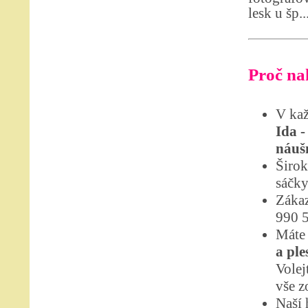
lesk u šp..
Proč nak
V kaž
Ida -
náuš
Širok
sáčky
Zákaz
990 
Máte 
a ple
Volej
vše z
Naší 