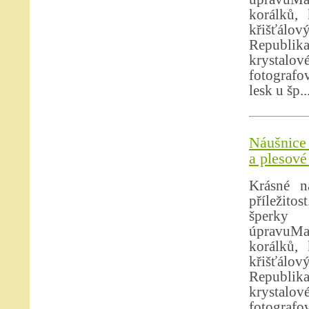
korálků, 
křišťálo
Republika
krystalo
fotografov
lesk u šp..
Náušnice 
a plesové
Krásné n
příležit
šperky 
úpravuMat
korálků, 
křišťálo
Republika
krystalo
fotografov