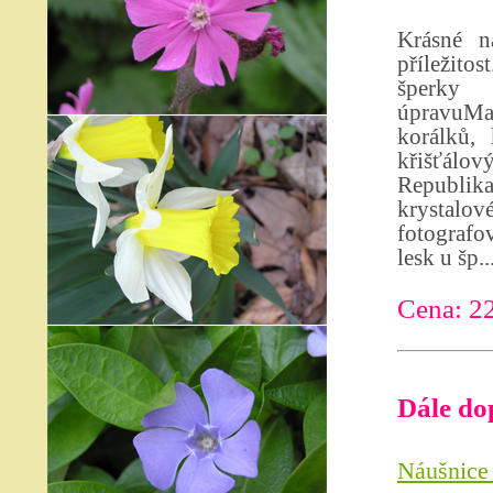
Krásné n
příležit
šperky 
úpravuMat
korálků, 
křišťálo
Republika
krystalo
fotografov
lesk u šp..
Cena: 2
Dále do
Náušnice 