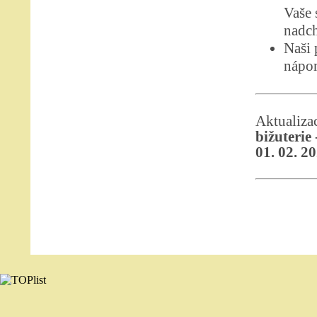
Vaše 
nadch
Naši 
nápom
Aktualiz
bižuterie
01. 02. 2