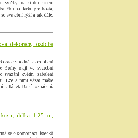
em svíčky, na stuhu kolem
alíčku na dárku pro hosta,
se svatební rýží a tak dále,
ová dekorace, ozdoba
dekorace vhodná k ozdobení
ip: Stuhy mají ve svatební
o svázání květin, zabalení
tu. Lze s nimi vázat mašle
í altánek.Další označení:
 kusů, délka 1,25 m,
edná se o kombinaci lístečků