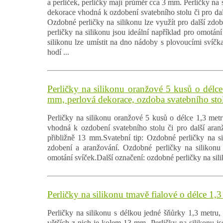
a perliček, perličky mají průměr cca 3 mm. Perličky na 
dekorace vhodná k ozdobení svatebního stolu či pro dalš
Ozdobné perličky na silikonu lze využít pro další zdo
perličky na silikonu jsou ideální například pro omotání
silikonu lze umístit na dno nádoby s plovoucími svíčka
hodí ...
Perličky na silikonu oranžové 5 kusů o délc
mm, perlová dekorace, ozdoba svatebního sto
Perličky na silikonu oranžové 5 kusů o délce 1,3 metr
vhodná k ozdobení svatebního stolu či pro další aranž
přibližně 13 mm.Svatební tip: Ozdobné perličky na sil
zdobení a aranžování. Ozdobné perličky na silikonu 
omotání svíček.Další označení: ozdobné perličky na sil
Perličky na silikonu tmavě fialové o délce 1
Perličky na silikonu s délkou jedné šňůrky 1,3 metru, 
větších z nich je kolem 13 mm. Perličky na silikonu j