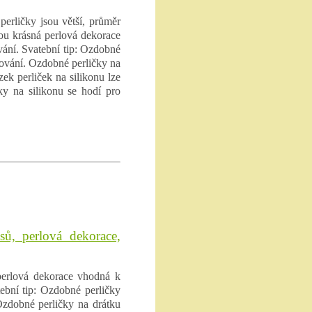
perličky jsou větší, průměr
sou krásná perlová dekorace
vání. Svatební tip: Ozdobné
nžování. Ozdobné perličky na
zek perliček na silikonu lze
ky na silikonu se hodí pro
ů, perlová dekorace,
perlová dekorace vhodná k
tební tip: Ozdobné perličky
Ozdobné perličky na drátku