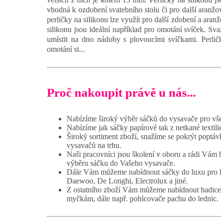
vhodná k ozdobení svatebního stolu či pro další aranžo
perličky na silikonu lze využít pro další zdobení a ara
silikonu jsou ideální například pro omotání svíček. Sva
umístit na dno nádoby s plovoucími svíčkami. Perlič
omotání st...
Proč nakoupit právě u nás...
Nabízíme široký výběr sáčků do vysavače pro vš
Nabízíme jak sáčky papírové tak z netkané textili
Široký sortiment zboží, snažíme se pokrýt poptáv
vysavačů na trhu.
Naši pracovníci jsou školení v oboru a rádi Vám
výběru sáčku do Vašeho vysavače.
Dále Vám můžeme nabídnout sáčky do luxu pro 
Daewoo, De Longhi, Electrolux a jiné.
Z ostatního zboží Vám můžeme nabídnout hadice
myčkám, dále např. pohlcovače pachu do lednic.