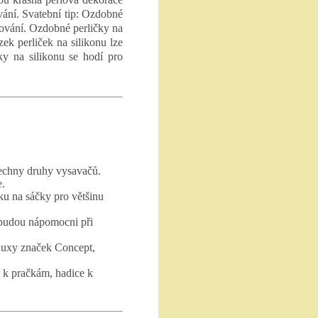
vání. Svatební tip: Ozdobné
nžování. Ozdobné perličky na
zek perliček na silikonu lze
ky na silikonu se hodí pro
echny druhy vysavačů.
e.
ku na sáčky pro většinu
 budou nápomocni při
luxy značek Concept,
 k pračkám, hadice k