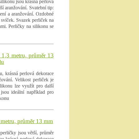
silikonu jsou krásná perlová
í aranžování. Svatební tip:
bení a aranžování. Ozdobné
 svíček. Svazek perliček na
mi. Perličky na silikonu se
e 1,3 metru, průměr 13
lu
u, krásná perlová dekorace
ování. Velikost perliček je
ikonu lze využít pro další
jsou ideální například pro
ikonu
,3 metru, průměr 13 mm
perličky jsou větší, průměr
sou krásná perlová dekorace