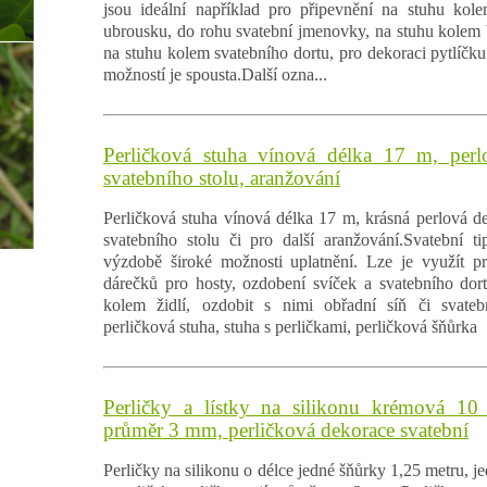
jsou ideální například pro připevnění na stuhu kol
ubrousku, do rohu svatební jmenovky, na stuhu kolem b
na stuhu kolem svatebního dortu, pro dekoraci pytlíčku 
možností je spousta.Další ozna...
Perličková stuha vínová délka 17 m, perl
svatebního stolu, aranžování
Perličková stuha vínová délka 17 m, krásná perlová 
svatebního stolu či pro další aranžování.Svatební t
výzdobě široké možnosti uplatnění. Lze je využít pr
dárečků pro hosty, ozdobení svíček a svatebního dor
kolem židlí, ozdobit s nimi obřadní síň či svatebn
perličková stuha, stuha s perličkami, perličková šňůrka
Perličky a lístky na silikonu krémová 10
průměr 3 mm, perličková dekorace svatební
Perličky na silikonu o délce jedné šňůrky 1,25 metru, j