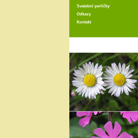
Svatební perličky
Odkazy
Kontakt