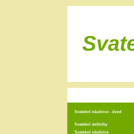
Svat
Svatební náušnice - úvod
Svatební deštníky
Svatební náušnice