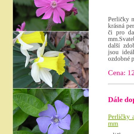
Perličky 
krásná pe
či pro da
mm.Svateb
další zdo
jsou ideá
ozdobné p
Cena: 1
Dále do
Perličky 
mm