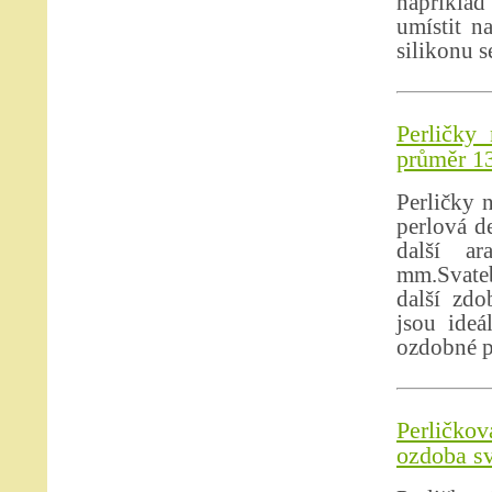
například 
umístit n
silikonu s
Perličky
průměr 13
Perličky 
perlová d
další ar
mm.Svateb
další zdo
jsou ideá
ozdobné p
Perličkov
ozdoba sv