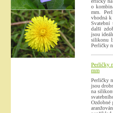
erličky na
o kombina
mm. Perl
vhodná k 
Svatební 
další zdo
jsou ideál
silikonu 
Perličky n
Perličky 
mm
Perličky n
jsou drobn
na siliko
svatebníh
Ozdobné p
aranžová