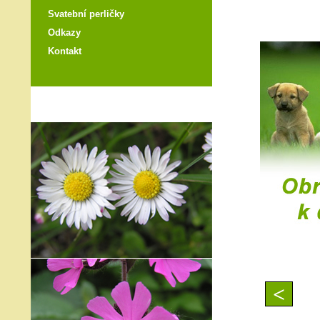
Svatební perličky
Odkazy
Kontakt
<