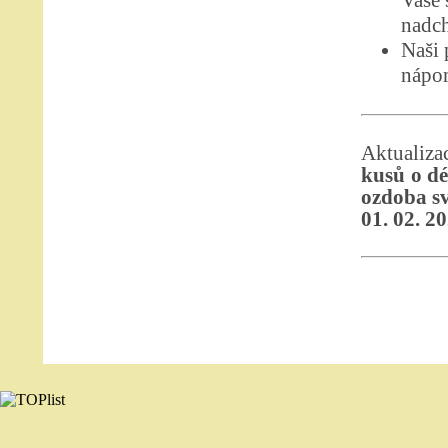
Vaše 
nadch
Naši 
nápom
Aktualiza
kusů o dé
ozdoba sv
01. 02. 2