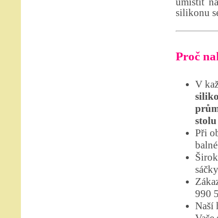
umístit n
silikonu s
Proč nak
V kaž
silik
prům
stolu
Při o
balné
Širok
sáčky
Zákaz
990 
Naší 