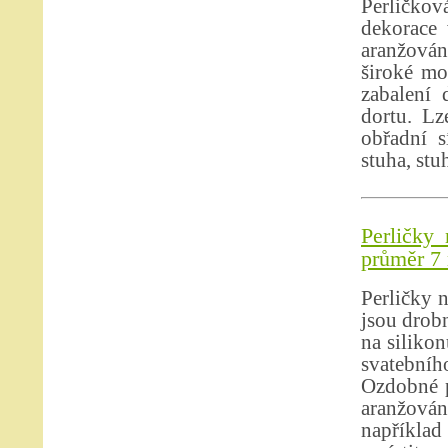
Perličko
dekorace 
aranžován
široké mo
zabalení 
dortu. Lz
obřadní s
stuha, stu
Perličky 
průměr 
Perličky n
jsou drobn
na siliko
svatebníh
Ozdobné p
aranžová
například 