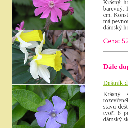
Krásný ho
barevný. 
cm. Konst
má pevnou 
dámský ho
Cena: 5
Dále do
Deštník d
Krásný 
rozevřené
stavu deš
tvoří 8 p
dámský sk