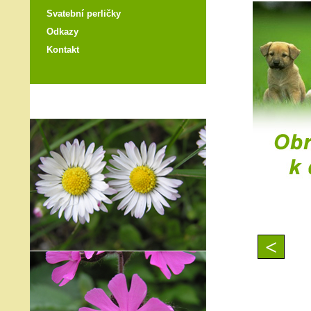
Svatební perličky
Odkazy
Kontakt
<