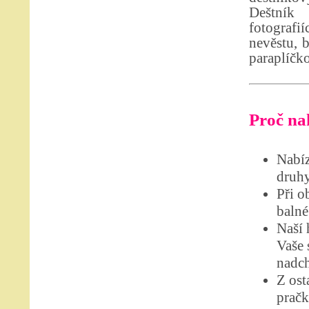
Deštník
fotografi
nevěstu, 
paraplíčk
Proč nak
Nabíz
druhy
Při o
balné
Naší 
Vaše 
nadch
Z ost
pračk