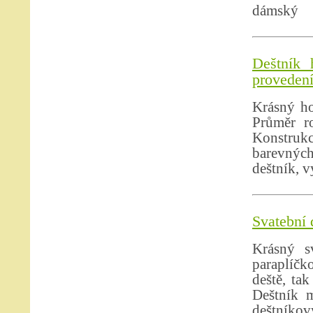
dámský
Deštník 
proveden
Krásný ho
Průměr r
Konstruk
barevnýc
deštník, 
Svatební 
Krásný s
paraplíčko
deště, ta
Deštník m
deštníkov