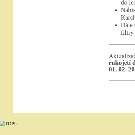
do le
Nabíz
Karch
Dále
filtr
Aktualiz
rukojetí 
01. 02. 2