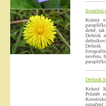
Svatební 
Krásný s
paraplíčko
deště, ta
Deštník m
deštníkov
Deštník
fotografi
nevěstu, 
paraplíčk
Deštník h
Krásný h
Průměr r
Konstruk
označení