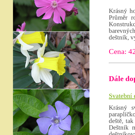
Krásný ho
Průměr r
Konstruk
barevnýc
deštník, 
Cena: 4
Dále do
Svatební 
Krásný s
paraplíčko
deště, ta
Deštník m
deštníkov