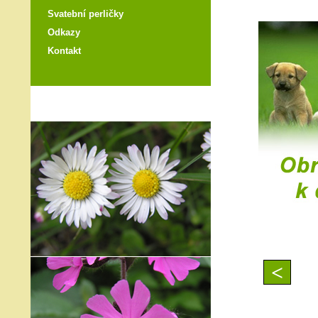
Svatební perličky
Odkazy
Kontakt
<