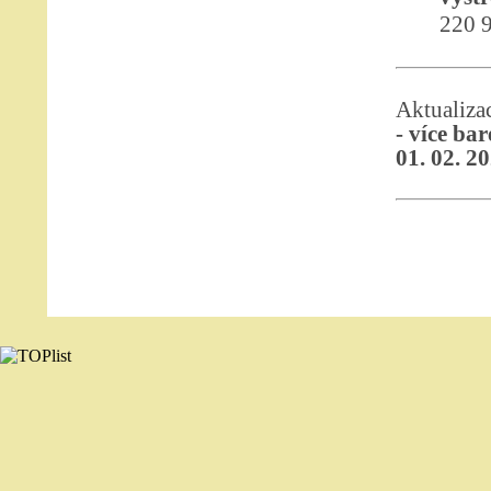
220 9
Aktualiza
- více ba
01. 02. 2