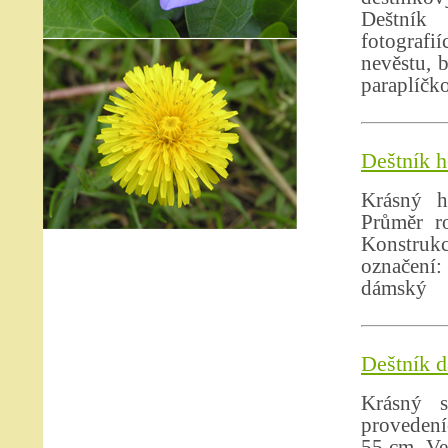
Deštník
fotografi
nevěstu, 
paraplíčk
Deštník h
Krásný h
Průměr r
Konstruk
označení
dámský
Deštník d
Krásný 
provedení
55 cm. Ve