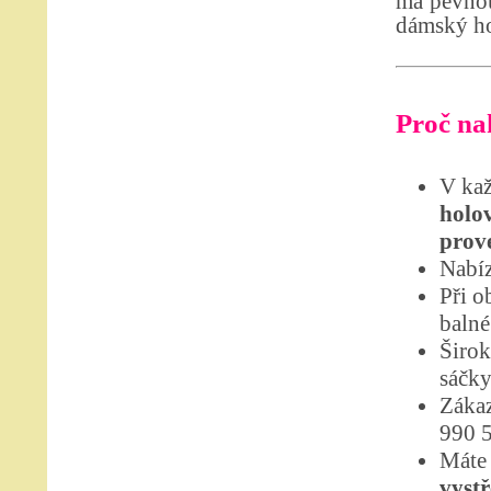
má pevnou 
dámský ho
Proč nak
V kaž
holo
prov
Nabíz
Při o
balné
Širok
sáčky
Zákaz
990 
Máte 
vystř