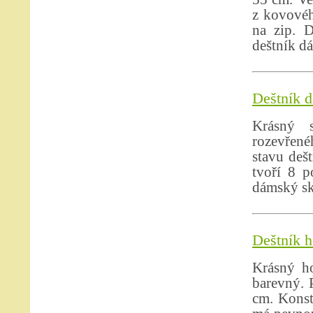
z kovovéh
na zip. D
deštník d
Deštník d
Krásný 
rozevřené
stavu deš
tvoří 8 p
dámský sk
Deštník h
Krásný ho
barevný. 
cm. Konst