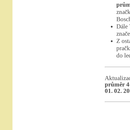
prům
značk
Bosc
Dále
znače
Z ost
pračk
do le
Aktualiz
průměr 4
01. 02. 2