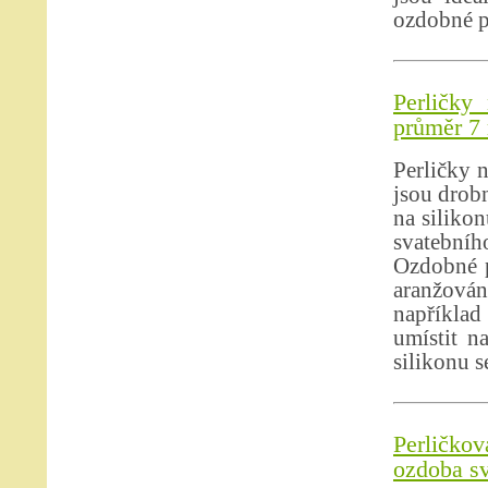
ozdobné p
Perličky
průměr 
Perličky n
jsou drobn
na siliko
svatebníh
Ozdobné p
aranžová
například 
umístit n
silikonu s
Perličko
ozdoba sv