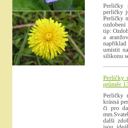
Perličky
perličky 
Perličky 
ozdobení 
tip: Ozdob
a aranžov
například 
umístit n
silikonu s
Perličky 
průměr 13
Perličky 
krásná pe
či pro da
mm.Svateb
další zdo
jsou ideá