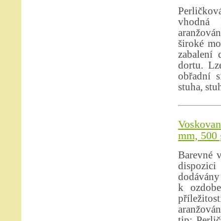
Perličkov
vhodná 
aranžován
široké mo
zabalení 
dortu. Lz
obřadní s
stuha, stu
Voskovan
mm, 500 
Barevné 
dispozic
dodávány 
k ozdobe
příležito
aranžován
tip: Perl