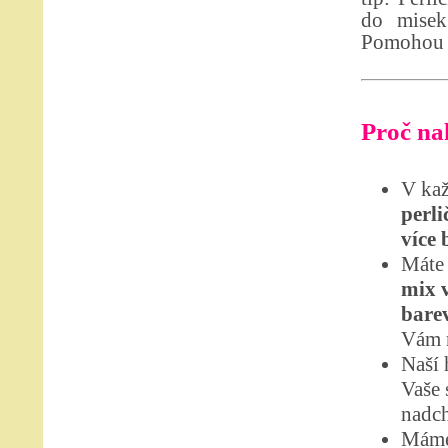
do misek
Pomohou b
Proč nak
V kaž
perl
více 
Máte 
mix 
bare
Vám r
Naší 
Vaše 
nadch
Máme