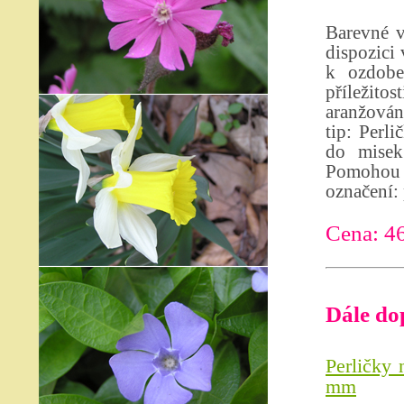
Barevné 
dispozici
k ozdobe
příležito
aranžován
tip: Perl
do misek
Pomohou 
označení: 
Cena: 4
Dále do
Perličky 
mm