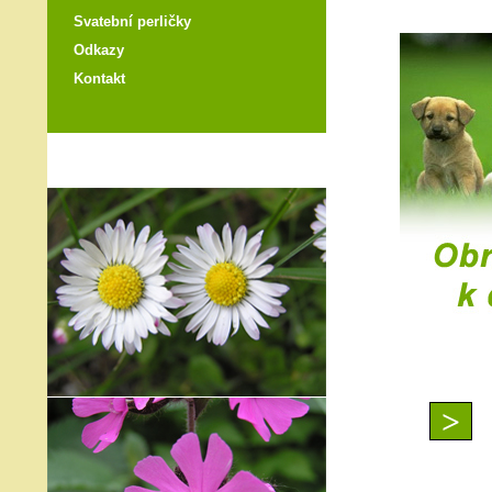
Svatební perličky
Odkazy
Kontakt
>